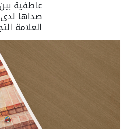
عاطفية بين
صداها لدى 
العلامة التج