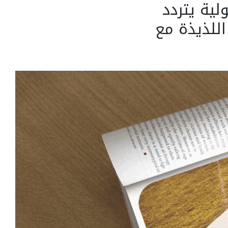
ية يتردد
للذيذة مع