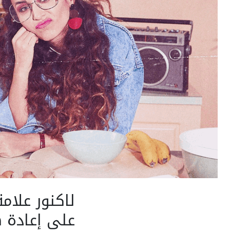
لاكنور علام
على إعادة ه