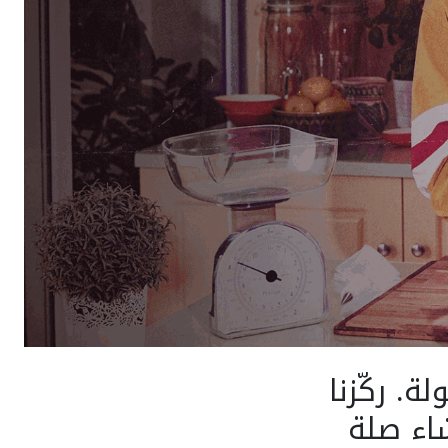
. ركّزنا
شاء صلة